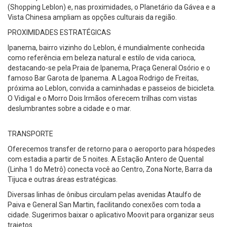
(Shopping Leblon) e, nas proximidades, o Planetário da Gávea e a
Vista Chinesa ampliam as opções culturais da região.
PROXIMIDADES ESTRATÉGICAS
Ipanema, bairro vizinho do Leblon, é mundialmente conhecida
como referência em beleza natural e estilo de vida carioca,
destacando-se pela Praia de Ipanema, Praça General Osório e o
famoso Bar Garota de Ipanema. A Lagoa Rodrigo de Freitas,
próxima ao Leblon, convida a caminhadas e passeios de bicicleta.
O Vidigal e o Morro Dois Irmãos oferecem trilhas com vistas
deslumbrantes sobre a cidade e o mar.
TRANSPORTE
Oferecemos transfer de retorno para o aeroporto para hóspedes
com estadia a partir de 5 noites. A Estação Antero de Quental
(Linha 1 do Metrô) conecta você ao Centro, Zona Norte, Barra da
Tijuca e outras áreas estratégicas.
Diversas linhas de ônibus circulam pelas avenidas Ataulfo de
Paiva e General San Martin, facilitando conexões com toda a
cidade. Sugerimos baixar o aplicativo Moovit para organizar seus
trajetos.