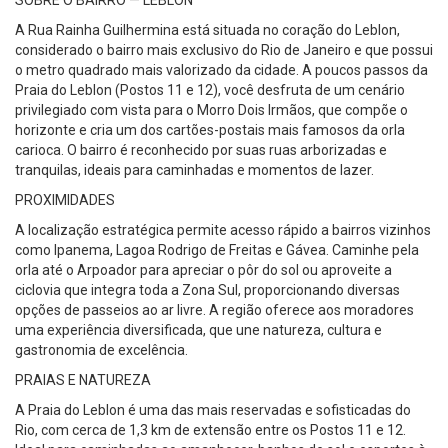
SOBRE O BAIRRO — LEBLON
A Rua Rainha Guilhermina está situada no coração do Leblon,
considerado o bairro mais exclusivo do Rio de Janeiro e que possui
o metro quadrado mais valorizado da cidade. A poucos passos da
Praia do Leblon (Postos 11 e 12), você desfruta de um cenário
privilegiado com vista para o Morro Dois Irmãos, que compõe o
horizonte e cria um dos cartões-postais mais famosos da orla
carioca. O bairro é reconhecido por suas ruas arborizadas e
tranquilas, ideais para caminhadas e momentos de lazer.
PROXIMIDADES
A localização estratégica permite acesso rápido a bairros vizinhos
como Ipanema, Lagoa Rodrigo de Freitas e Gávea. Caminhe pela
orla até o Arpoador para apreciar o pôr do sol ou aproveite a
ciclovia que integra toda a Zona Sul, proporcionando diversas
opções de passeios ao ar livre. A região oferece aos moradores
uma experiência diversificada, que une natureza, cultura e
gastronomia de excelência.
PRAIAS E NATUREZA
A Praia do Leblon é uma das mais reservadas e sofisticadas do
Rio, com cerca de 1,3 km de extensão entre os Postos 11 e 12.