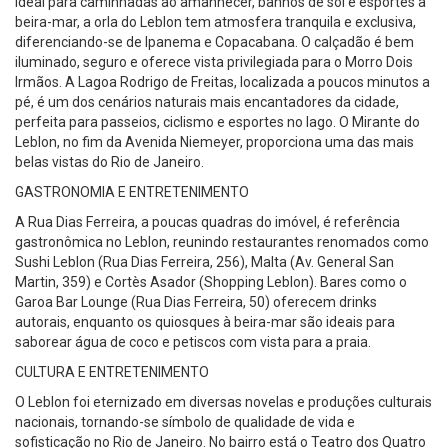
Ideal para caminhadas ao amanhecer, banhos de sol e esportes à
beira-mar, a orla do Leblon tem atmosfera tranquila e exclusiva,
diferenciando-se de Ipanema e Copacabana. O calçadão é bem
iluminado, seguro e oferece vista privilegiada para o Morro Dois
Irmãos. A Lagoa Rodrigo de Freitas, localizada a poucos minutos a
pé, é um dos cenários naturais mais encantadores da cidade,
perfeita para passeios, ciclismo e esportes no lago. O Mirante do
Leblon, no fim da Avenida Niemeyer, proporciona uma das mais
belas vistas do Rio de Janeiro.
GASTRONOMIA E ENTRETENIMENTO
A Rua Dias Ferreira, a poucas quadras do imóvel, é referência
gastronômica no Leblon, reunindo restaurantes renomados como
Sushi Leblon (Rua Dias Ferreira, 256), Malta (Av. General San
Martin, 359) e Cortès Asador (Shopping Leblon). Bares como o
Garoa Bar Lounge (Rua Dias Ferreira, 50) oferecem drinks
autorais, enquanto os quiosques à beira-mar são ideais para
saborear água de coco e petiscos com vista para a praia.
CULTURA E ENTRETENIMENTO
O Leblon foi eternizado em diversas novelas e produções culturais
nacionais, tornando-se símbolo de qualidade de vida e
sofisticação no Rio de Janeiro. No bairro está o Teatro dos Quatro