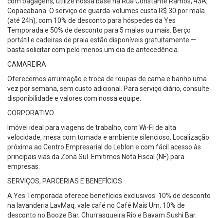
com bagagens, utilize nossa base na Rua Constante Ramos, 43A,
Copacabana. O serviço de guarda-volumes custa R$ 30 por mala
(até 24h), com 10% de desconto para hóspedes da Yes
Temporada e 50% de desconto para 5 malas ou mais. Berço
portátil e cadeiras de praia estão disponíveis gratuitamente —
basta solicitar com pelo menos um dia de antecedência.
CAMAREIRA
Oferecemos arrumação e troca de roupas de cama e banho uma
vez por semana, sem custo adicional. Para serviço diário, consulte
disponibilidade e valores com nossa equipe.
CORPORATIVO
Imóvel ideal para viagens de trabalho, com Wi-Fi de alta
velocidade, mesa com tomada e ambiente silencioso. Localização
próxima ao Centro Empresarial do Leblon e com fácil acesso às
principais vias da Zona Sul. Emitimos Nota Fiscal (NF) para
empresas.
SERVIÇOS, PARCERIAS E BENEFÍCIOS
A Yes Temporada oferece benefícios exclusivos: 10% de desconto
na lavanderia LavMaq, vale café no Café Mais Um, 10% de
desconto no Booze Bar, Churrasqueira Rio e Bayam Sushi Bar.