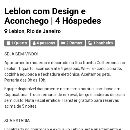
Leblon com Design e
Aconchego | 4 Hóspedes
Leblon, Rio de Janeiro
1 Quarto
4 pessoas
2 Camas
1 banheiro
SEJA BEM-VINDO!
Apartamento moderno e decorado na Rua Rainha Guilhermina, no
Leblon. 1 quarto, acomoda até 4 pessoas, Wi-Fi, ar-condicionado,
cozinha equipada e fechadura eletrônica. Aceitamos pets.
Portaria das 9h às 19h.
Equipe disponível diariamente no mesmo horário, com base em
Copacabana. Troca semanal de enxoval, berço e cadeiras de praia
sem custo. Nota Fiscal emitida. Transfer gratuito para reservas
acima de 5 noites.
SUA ESTADIA
Localizado no charmoso e exclusivo Leblon, este apartamento é