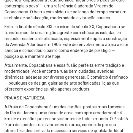
quéchua "Copacabana", que significa "lugar onde o Deus do ouro
contempla o povo" — uma referência à adorada Virgem de
Copacabana. O bairro consolidou-se ao longo do tempo como um
símbolo de sofisticação, modernidade e vibração carioca.
Entre o final do século XIX e o início do século XX, Copacabana se
transformou de uma região agreste com chácaras isoladas em
um polo residencial sofisticado, especialmente após a construção
da Avenida Atlântica em 1906. Este desenvolvimento atraiu a elite
carioca e consolidou o bairro como endereço de prestígio —
posição que mantém até hoje.
Atualmente, Copacabana é essa fusão perfeita entre tradição e
modernidade. Você encontra ruas bem cuidadas, avenidas
dinâmicas ladeadas por árvores generosas. O comércio é refinado
— boutiques de design, galerias de arte sofisticadas, lojas que
oferecem experiências, não apenas produtos.
PRAIAS E NATUREZA
A Praia de Copacabana é um dos cartões-postais mais famosos
do Rio de Janeiro, uma faixa de areia com aproximadamente 4
km de extensão que recebe visitantes de todo o mundo. O Posto 5
é um dos pontos mais vibrantes da praia, conhecido por sua
atmosfera descontraída e acesso a serviços de qualidade. Ideal