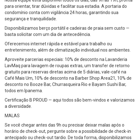
Nossa equipe está disponível todos os dias, das 9h às 19h, pronta
para orientar, tirar dúvidas e facilitar sua estadia. A portaria do
condomínio conta com vigilância 24 horas, garantindo sua
segurança e tranquilidade.
Disponibilizamos berço portátil e cadeiras de praia sem custo —
basta solicitar com um dia de antecedência.
Oferecemos internet rápida e estável para trabalho ou
entretenimento, além de climatização individual nos ambientes.
Aproveite parcerias especiais: 10% de desconto na Lavanderia
LavMaq para lavagem de roupas extras, um transfer de retorno
gratuito para reservas diretas acima de 5 diárias, vale-café na
Café Mais Um, 10% de desconto na Barber Shop Area21, 10% de
desconto no Booze Bar, Churrasqueira Rio e Bayam Sushi Bar,
todos em Ipanema.
Certificação B PROUD — aqui todos são bem-vindos e valorizamos
a diversidade.
MALAS
Se você chegar antes das 9h ou precisar deixar malas após o
horário de check-out, pergunte sobre a possibilidade de check-in
antecipado ou check-out tardio. De toda forma, disponibilizamos