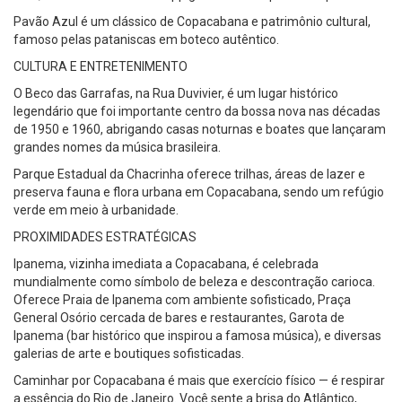
Pavão Azul é um clássico de Copacabana e patrimônio cultural,
famoso pelas pataniscas em boteco autêntico.
CULTURA E ENTRETENIMENTO
O Beco das Garrafas, na Rua Duvivier, é um lugar histórico
legendário que foi importante centro da bossa nova nas décadas
de 1950 e 1960, abrigando casas noturnas e boates que lançaram
grandes nomes da música brasileira.
Parque Estadual da Chacrinha oferece trilhas, áreas de lazer e
preserva fauna e flora urbana em Copacabana, sendo um refúgio
verde em meio à urbanidade.
PROXIMIDADES ESTRATÉGICAS
Ipanema, vizinha imediata a Copacabana, é celebrada
mundialmente como símbolo de beleza e descontração carioca.
Oferece Praia de Ipanema com ambiente sofisticado, Praça
General Osório cercada de bares e restaurantes, Garota de
Ipanema (bar histórico que inspirou a famosa música), e diversas
galerias de arte e boutiques sofisticadas.
Caminhar por Copacabana é mais que exercício físico — é respirar
a essência do Rio de Janeiro. Você sente a brisa do Atlântico,